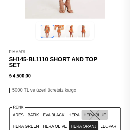
RIAMARI
SH145-BL1110 SHORT AND TOP
SET
₺ 4,500.00
5000 TL ve üzeri ücretsiz kargo
RENK
ARES
BATİK
EVA BLACK
HERA
HERA BLUE
HERA GREEN
HERA OLIVE
HERA ORANJ
LEOPAR