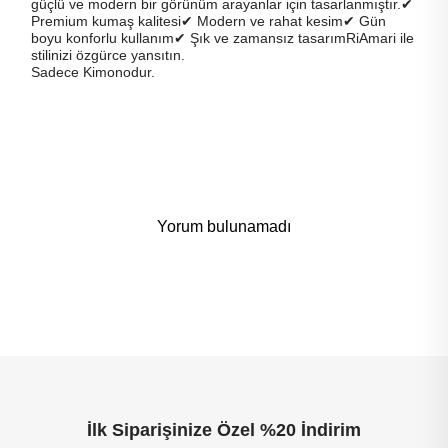
güçlü ve modern bir görünüm arayanlar için tasarlanmıştır.✔
Premium kumaş kalitesi✔ Modern ve rahat kesim✔ Gün
boyu konforlu kullanım✔ Şık ve zamansız tasarımRiAmari ile
stilinizi özgürce yansıtın.
Sadece Kimonodur.
Yorum bulunamadı
İlk Siparişinize Özel %20 İndirim