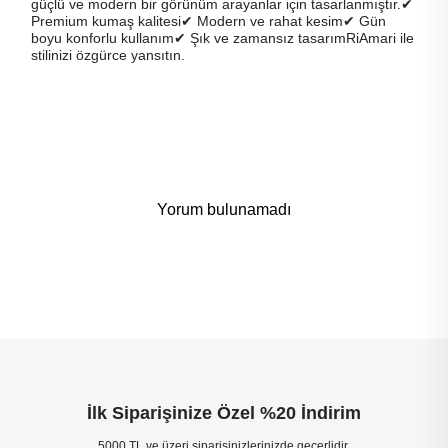
güçlü ve modern bir görünüm arayanlar için tasarlanmıştır.✔
Premium kumaş kalitesi✔ Modern ve rahat kesim✔ Gün
boyu konforlu kullanım✔ Şık ve zamansız tasarımRiAmari ile
stilinizi özgürce yansıtın.
Yorum bulunamadı
İlk Siparişinize Özel %20 İndirim
5000 TL ve üzeri siparişinizlerinizde geçerlidir.