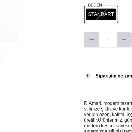
BEDEN
STANDART
Siparişim ne za
RiAmari, modern tasarım
stilinize şıklık ve konf
verilen özen, kaliteli i
üretilir.Ürünlerimiz, g
modern kesimi sayesin
anlarınızda stilinizi t