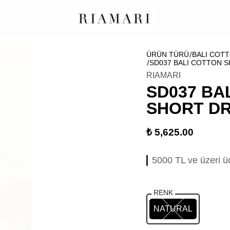
ÜRÜN TÜRÜ
BALI COTT
SD037 BALI COTTON 
RIAMARI
SD037 BA
SHORT D
₺ 5,625.00
5000 TL ve üzeri ü
RENK
NATURAL