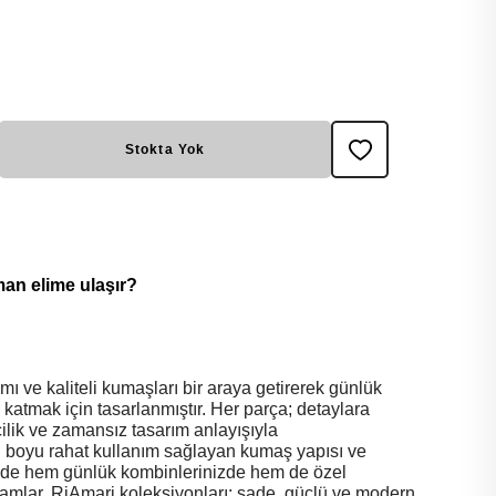
Stokta Yok
man elime ulaşır?
ı ve kaliteli kumaşları bir araya getirerek günlük
or katmak için tasarlanmıştır. Her parça; detaylara
şçilik ve zamansız tasarım anlayışıyla
ün boyu rahat kullanım sağlayan kumaş yapısı ve
de hem günlük kombinlerinizde hem de özel
amamlar. RiAmari koleksiyonları; sade, güçlü ve modern