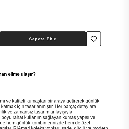
Sepete Ekle
man elime ulaşır?
ı ve kaliteli kumaşları bir araya getirerek günlük
or katmak için tasarlanmıştır. Her parça; detaylara
şçilik ve zamansız tasarım anlayışıyla
ün boyu rahat kullanım sağlayan kumaş yapısı ve
de hem günlük kombinlerinizde hem de özel
amamlar. RiAmari koleksiyonları; sade, güçlü ve modern