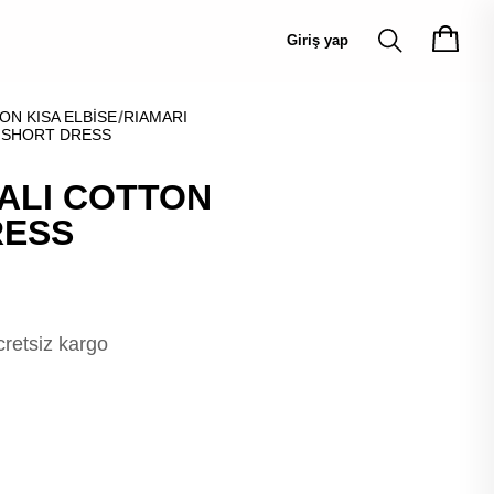
Giriş yap
ON KISA ELBİSE
RIAMARI
N SHORT DRESS
BALI COTTON
RESS
cretsiz kargo