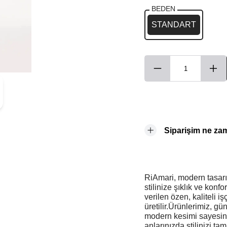
BEDEN
STANDART
Siparişim ne za
RiAmari, modern tasarım
stilinize şıklık ve konf
verilen özen, kaliteli i
üretilir.Ürünlerimiz, g
modern kesimi sayesin
anlarınızda stilinizi t