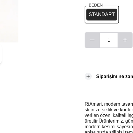
BEDEN
STANDART
Siparişim ne za
RiAmari, modern tasarım
stilinize şıklık ve konf
verilen özen, kaliteli i
üretilir.Ürünlerimiz, g
modern kesimi sayesin
anlarınızda stilinizi t