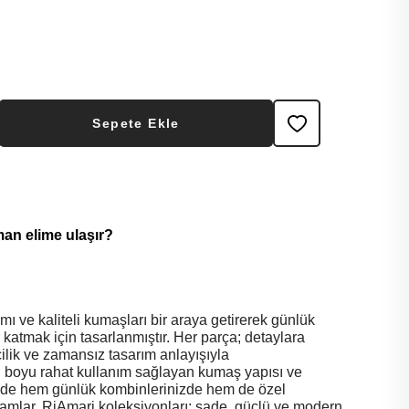
Sepete Ekle
man elime ulaşır?
ı ve kaliteli kumaşları bir araya getirerek günlük
or katmak için tasarlanmıştır. Her parça; detaylara
şçilik ve zamansız tasarım anlayışıyla
ün boyu rahat kullanım sağlayan kumaş yapısı ve
de hem günlük kombinlerinizde hem de özel
amamlar. RiAmari koleksiyonları; sade, güçlü ve modern