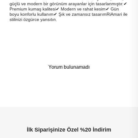
güçlü ve modern bir görünüm arayanlar için tasarlanmıştır.✔
Premium kumaş kalitesi✔ Modern ve rahat kesim✔ Gün
boyu konforlu kullanım✔ Şık ve zamansız tasarımRiAmari ile
stilinizi özgürce yansıtın.
Yorum bulunamadı
İlk Siparişinize Özel %20 İndirim