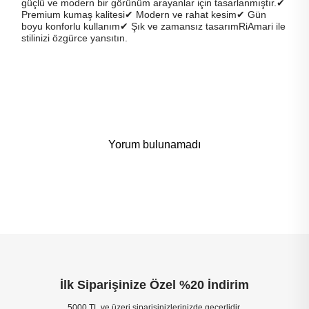
güçlü ve modern bir görünüm arayanlar için tasarlanmıştır.✔
Premium kumaş kalitesi✔ Modern ve rahat kesim✔ Gün
boyu konforlu kullanım✔ Şık ve zamansız tasarımRiAmari ile
stilinizi özgürce yansıtın.
Yorum bulunamadı
İlk Siparişinize Özel %20 İndirim
5000 TL ve üzeri siparişinizlerinizde geçerlidir.