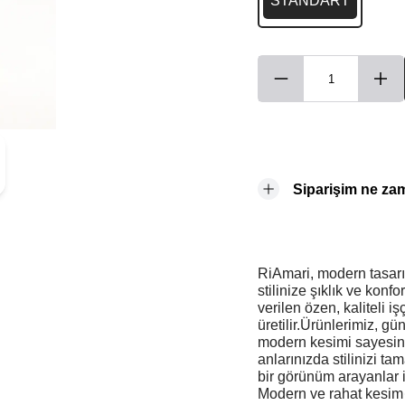
STANDART
Siparişim ne za
RiAmari, modern tasarım
stilinize şıklık ve konf
verilen özen, kaliteli i
üretilir.Ürünlerimiz, g
modern kesimi sayesin
anlarınızda stilinizi t
bir görünüm arayanlar 
Modern ve rahat kesim