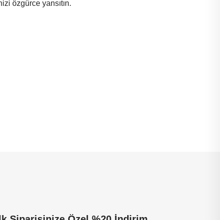
nizi özgürce yansıtın.
İlk Siparişinize Özel %20 İndirim