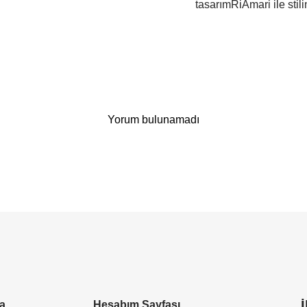
tasarımRiAmari ile stili
Yorum bulunamadı
a
Hesabım Sayfası