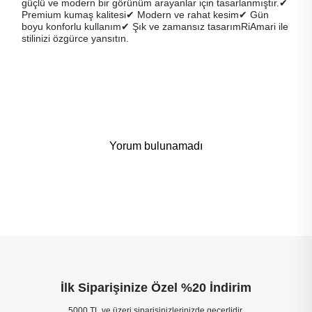
güçlü ve modern bir görünüm arayanlar için tasarlanmıştır.✔
Premium kumaş kalitesi✔ Modern ve rahat kesim✔ Gün
boyu konforlu kullanım✔ Şık ve zamansız tasarımRiAmari ile
stilinizi özgürce yansıtın.
Yorum bulunamadı
İlk Siparişinize Özel %20 İndirim
5000 TL ve üzeri siparişinizlerinizde geçerlidir.